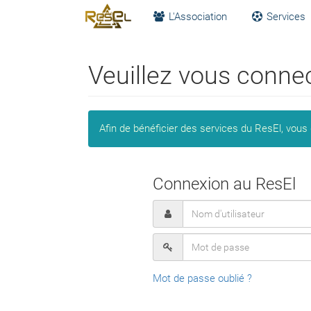
L'Association
Services
Veuillez vous conne
Afin de bénéficier des services du ResEl, vous
Connexion au ResEl
Mot de passe oublié ?