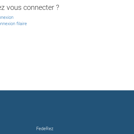
ez vous connecter ?
nnexion
nnexion filaire
FedeRez