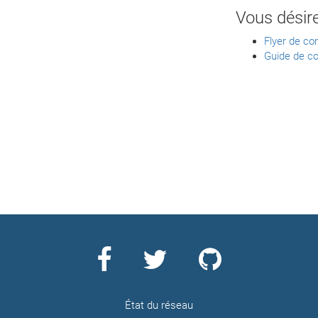
Vous désir
Flyer de co
Guide de co
État du réseau