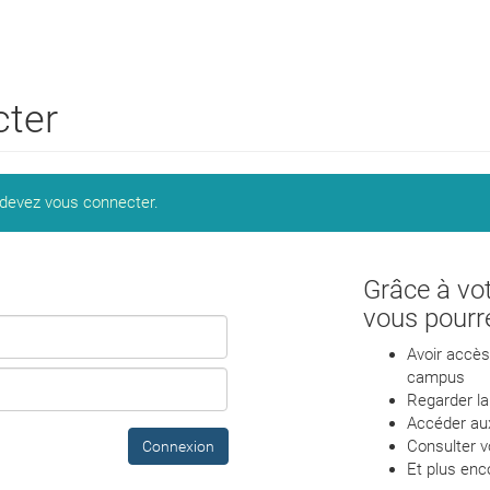
cter
 devez vous connecter.
Grâce à vo
vous pourr
Avoir accès 
campus
Regarder la
Accéder aux
Consulter vo
Connexion
Et plus enc