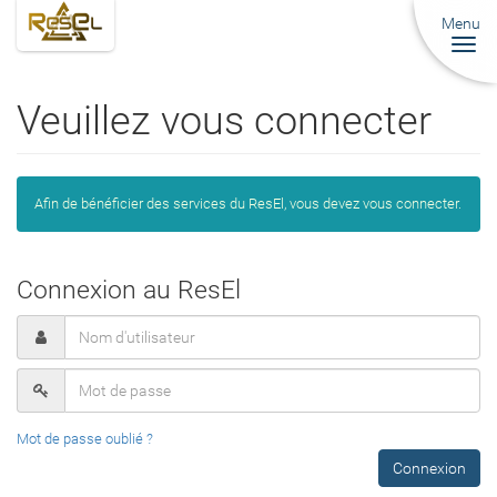
Menu
Togg
navi
Veuillez vous connecter
Afin de bénéficier des services du ResEl, vous devez vous connecter.
Connexion au ResEl
Mot de passe oublié ?
Connexion