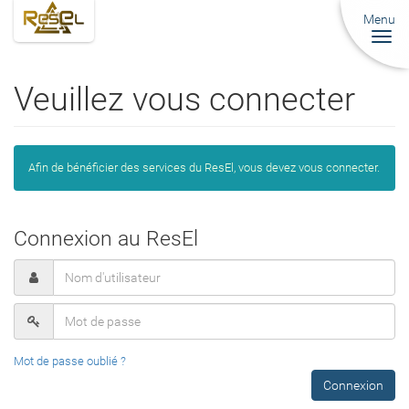
Menu
Togg
navi
Veuillez vous connecter
Afin de bénéficier des services du ResEl, vous devez vous connecter.
Connexion au ResEl
Mot de passe oublié ?
Connexion