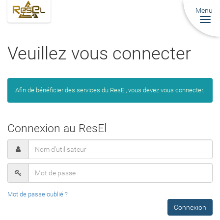
Menu
Togg
navi
Veuillez vous connecter
Afin de bénéficier des services du ResEl, vous devez vous connecter.
Connexion au ResEl
Mot de passe oublié ?
Connexion