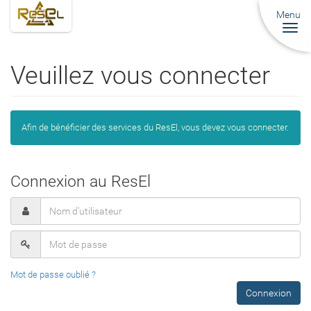
Menu
Togg
navi
Veuillez vous connecter
Afin de bénéficier des services du ResEl, vous devez vous connecter.
Connexion au ResEl
Mot de passe oublié ?
Connexion