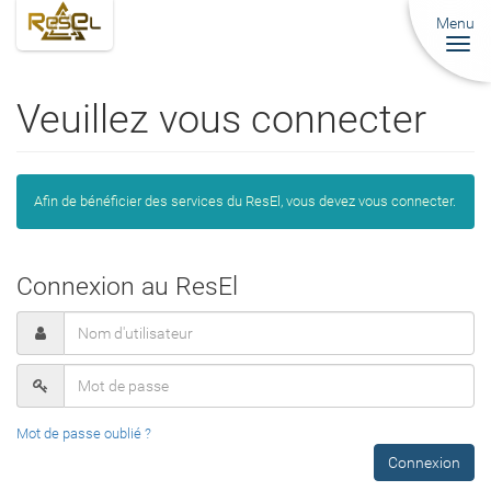
Menu
Togg
navi
Veuillez vous connecter
Afin de bénéficier des services du ResEl, vous devez vous connecter.
Connexion au ResEl
Mot de passe oublié ?
Connexion