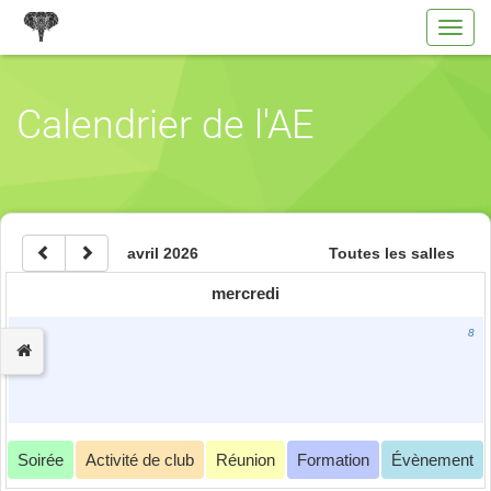
Toggl
navig
Calendrier de l'AE
avril 2026
Toutes les salles
mercredi
8
Soirée
Activité de club
Réunion
Formation
Évènement