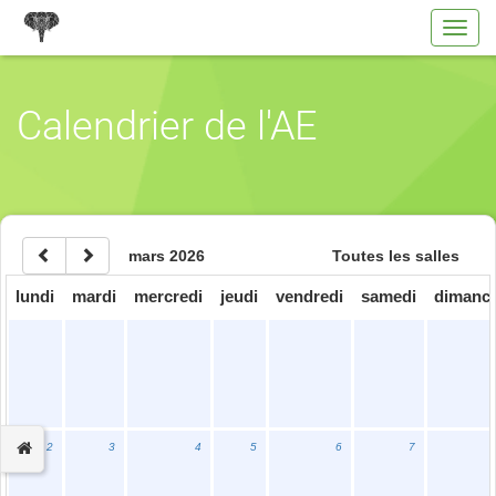
Toggl
navig
Calendrier de l'AE
mars 2026
Toutes les salles
lundi
mardi
mercredi
jeudi
vendredi
samedi
dimanc
2
3
4
5
6
7