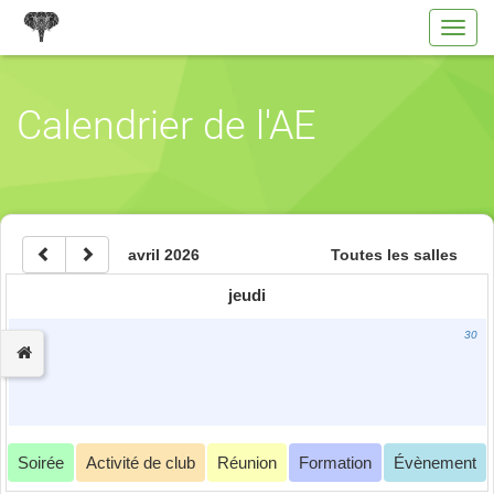
Toggl
navig
Calendrier de l'AE
avril 2026
Toutes les salles
jeudi
30
Soirée
Activité de club
Réunion
Formation
Évènement