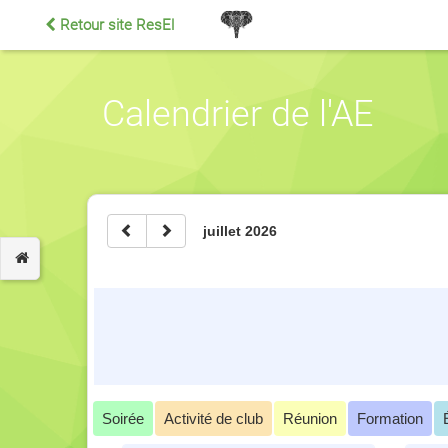
Retour site ResEl
Calendrier de l'AE
juillet 2026
Soirée
Activité de club
Réunion
Formation