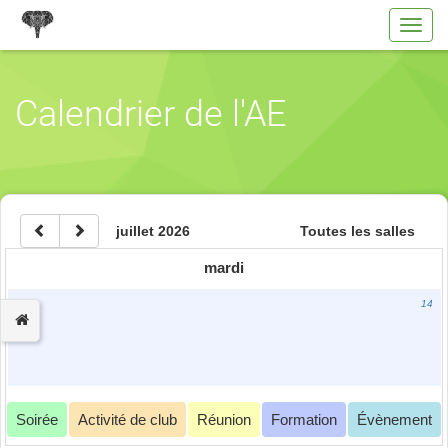
Toggl
navig
Calendrier de l'AE
juillet 2026
Toutes les salles
mardi
14
Soirée
Activité de club
Réunion
Formation
Évènement