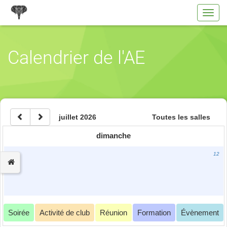
Toggl
navig
Calendrier de l'AE
juillet 2026
Toutes les salles
dimanche
12
Soirée
Activité de club
Réunion
Formation
Évènement