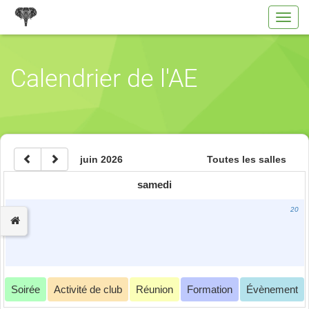
Toggl
navig
Calendrier de l'AE
juin 2026
Toutes les salles
samedi
20
Soirée
Activité de club
Réunion
Formation
Évènement