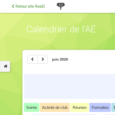
Retour site ResEl
Calendrier de l'AE
juin 2026
Soirée
Activité de club
Réunion
Formation