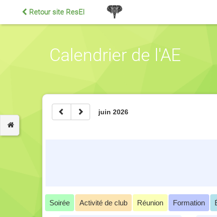
Retour site ResEl
Calendrier de l'AE
juin 2026
Soirée
Activité de club
Réunion
Formation