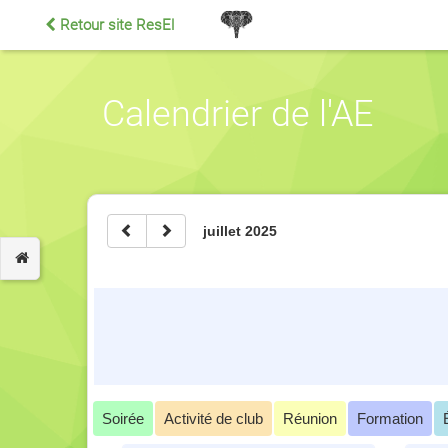
Retour site ResEl
Calendrier de l'AE
juillet 2025
Soirée
Activité de club
Réunion
Formation