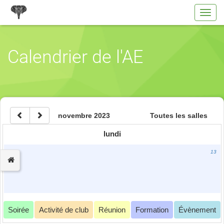
Toggl
navig
Calendrier de l'AE
novembre 2023
Toutes les salles
lundi
13
Soirée
Activité de club
Réunion
Formation
Évènement