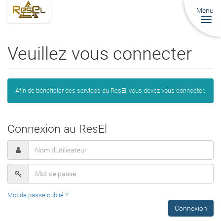
Menu
Togg
navi
Veuillez vous connecter
Afin de bénéficier des services du ResEl, vous devez vous connecter.
Connexion au ResEl
Mot de passe oublié ?
Connexion