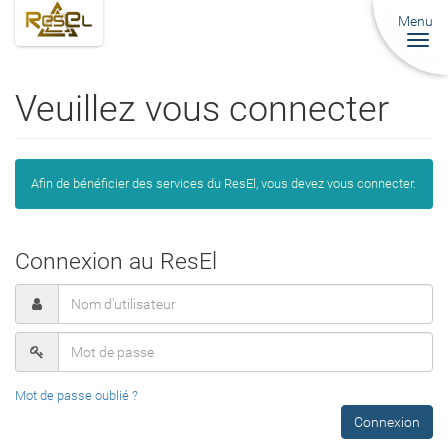
Menu
Togg
navi
Veuillez vous connecter
Afin de bénéficier des services du ResEl, vous devez vous connecter.
Connexion au ResEl
Mot de passe oublié ?
Connexion