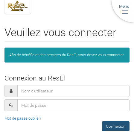
Menu
Togg
navi
Veuillez vous connecter
Afin de bénéficier des services du ResEl, vous devez vous connecter.
Connexion au ResEl
Mot de passe oublié ?
Connexion