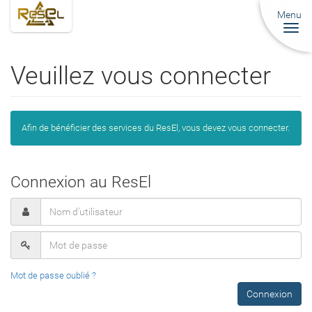
Menu
Togg
navi
Veuillez vous connecter
Afin de bénéficier des services du ResEl, vous devez vous connecter.
Connexion au ResEl
Mot de passe oublié ?
Connexion