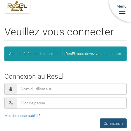
Menu
Togg
navi
Veuillez vous connecter
Afin de bénéficier des services du ResEl, vous devez vous connecter.
Connexion au ResEl
Mot de passe oublié ?
Connexion