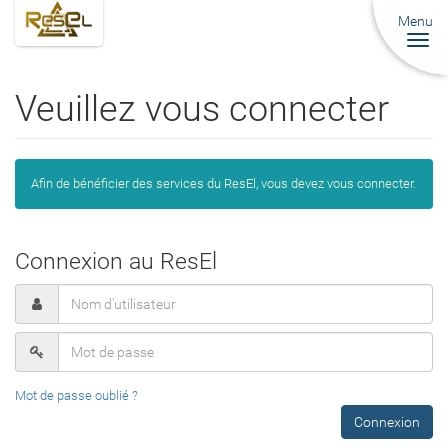
Menu
Togg
navi
Veuillez vous connecter
Afin de bénéficier des services du ResEl, vous devez vous connecter.
Connexion au ResEl
Mot de passe oublié ?
Connexion