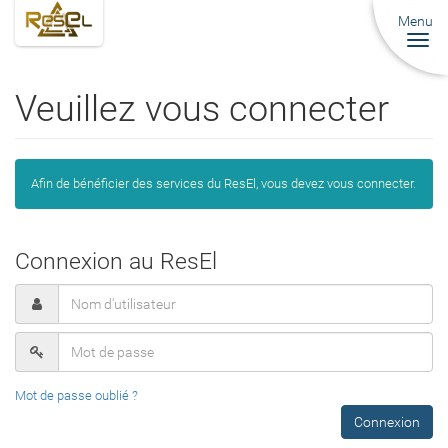
Menu
Togg
navi
Veuillez vous connecter
Afin de bénéficier des services du ResEl, vous devez vous connecter.
Connexion au ResEl
Mot de passe oublié ?
Connexion