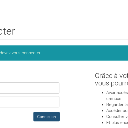
cter
 devez vous connecter.
Grâce à vo
vous pourr
Avoir accès 
campus
Regarder la
Accéder aux
Consulter vo
Connexion
Et plus enc