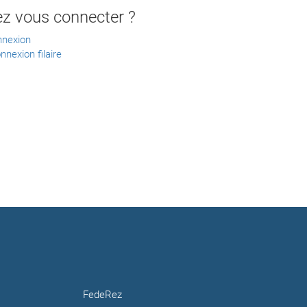
ez vous connecter ?
nnexion
nnexion filaire
FedeRez