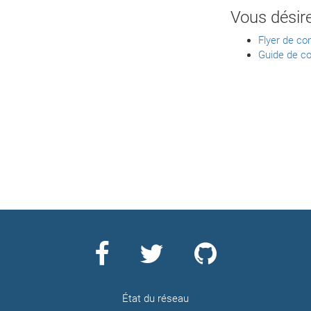
Vous désir
Flyer de co
Guide de co
État du réseau