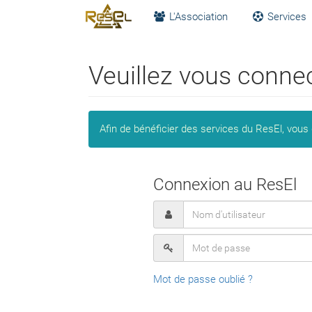
L'Association
Services
Veuillez vous conne
Afin de bénéficier des services du ResEl, vous
Connexion au ResEl
Mot de passe oublié ?