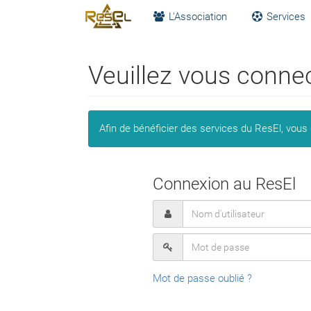
L'Association
Services
Veuillez vous conne
Afin de bénéficier des services du ResEl, vous
Connexion au ResEl
Mot de passe oublié ?