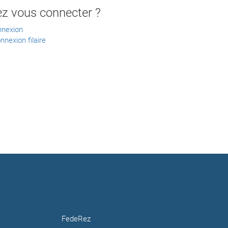
ez vous connecter ?
nnexion
nnexion filaire
FedeRez