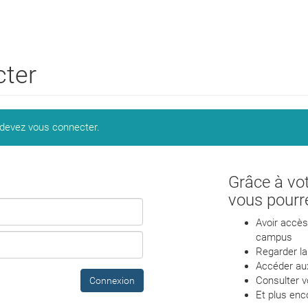
cter
 devez vous connecter.
Grâce à vo
vous pourr
Avoir accès 
campus
Regarder la
Accéder aux
Consulter vo
Connexion
Et plus enc