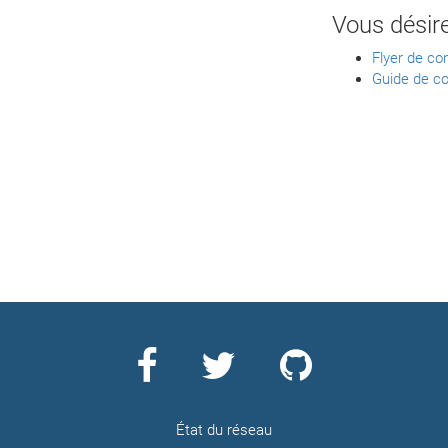
Vous désir
Flyer de co
Guide de co
État du réseau