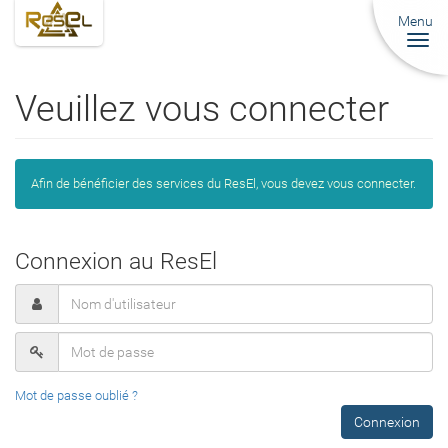
Menu
Togg
navi
Veuillez vous connecter
Afin de bénéficier des services du ResEl, vous devez vous connecter.
Connexion au ResEl
Mot de passe oublié ?
Connexion