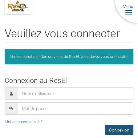
Menu
Togg
navi
Veuillez vous connecter
Afin de bénéficier des services du ResEl, vous devez vous connecter.
Connexion au ResEl
Mot de passe oublié ?
Connexion