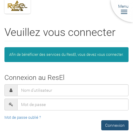
Menu
Togg
navi
Veuillez vous connecter
Afin de bénéficier des services du ResEl, vous devez vous connecter.
Connexion au ResEl
Mot de passe oublié ?
Connexion