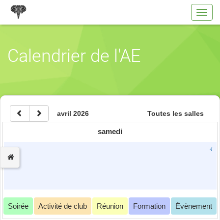
Toggl
navig
Calendrier de l'AE
avril 2026
Toutes les salles
samedi
4
Soirée
Activité de club
Réunion
Formation
Évènement